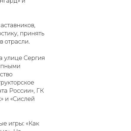
нгард» и
наставников,
стику, принять
в отрасли.
а улице Сергия
рупными
ство
трукторское
та России», ГК
» и «Сислей
е игры: «Как