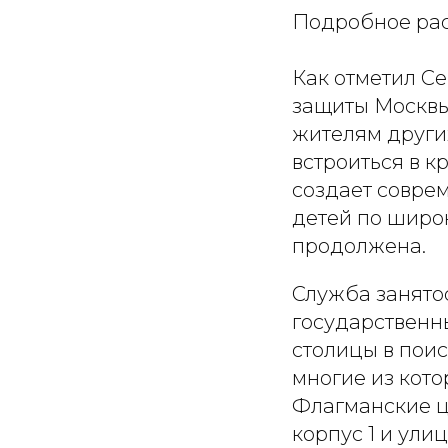
Подробное ра
Как отметил С
защиты Москвы
жителям други
встроиться в 
создает совре
детей по широк
продолжена.
Служба занято
государственн
столицы в поис
многие из кото
Флагманские це
корпус 1 и ул