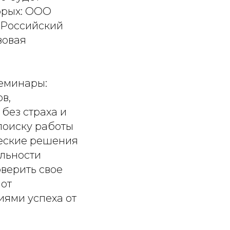
орых: ООО
 Российский
вовая
семинары:
в,
без страха и
поиску работы
ческие решения
ельности
оверить свое
 от
иями успеха от