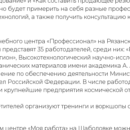
дование» и «Как составить продающее резю
о будет примерить на себя разные профес
хнологий, а также получить консультацию 
чебного центра «Профессионал» на Рязанск
 представят 35 работодателей, среди них: 
гион», Высокотехнологический научно-исс
анических материалов имени академика А. 
ление по обеспечению деятельности Минис
ел Российской Федерации. В числе работо
и крупнейшие предприятия космической от
етителей организуют тренинги и воркшопы 
м центре «Моя работа» на Шаболовке можн