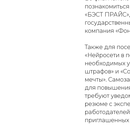
познакомиться
«БЭСТ ПРАЙС»,
государственн
компания «Фон
Также для пос
«Нейросети в 
необходимых уж
штрафов» и «С
мечты». Самоза
для повышения
требуют уведом
резюме с эксп
работодателей
приглашенных 