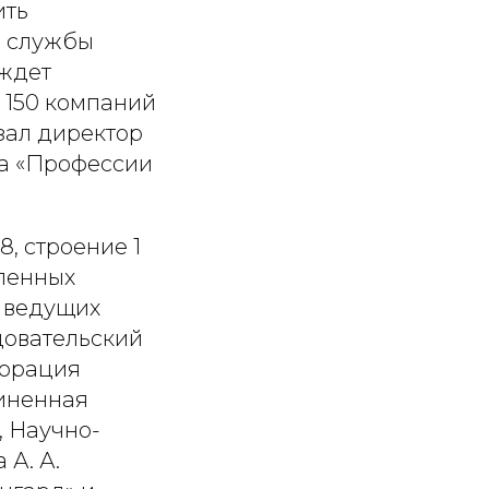
ить
й службы
 ждет
 150 компаний
зал директор
ра «Профессии
, строение 1
ленных
 ведущих
довательский
порация
иненная
, Научно-
А. А.