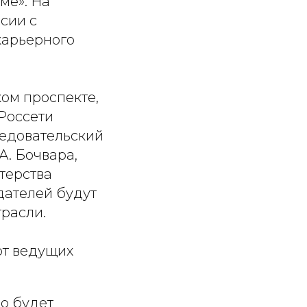
ме». На
сии с
карьерного
ом проспекте,
«Россети
ледовательский
А. Бочвара,
терства
дателей будут
расли.
от ведущих
о будет