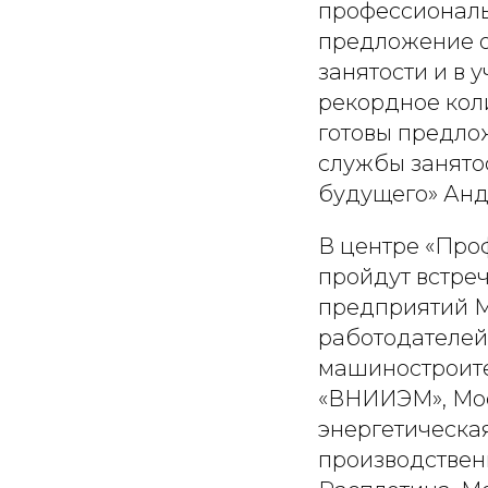
профессиональ
предложение о
занятости и в
рекордное кол
готовы предлож
службы занято
будущего» Анд
В центре «Проф
пройдут встре
предприятий М
работодателей,
машиностроите
«ВНИИЭМ», Мос
энергетическа
производствен