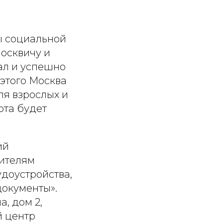
ы социальной
москвичу и
ал и успешно
этого Москва
ля взрослых и
ота будет
ий
жителям
удоустройства,
документы».
, дом 2,
й центр