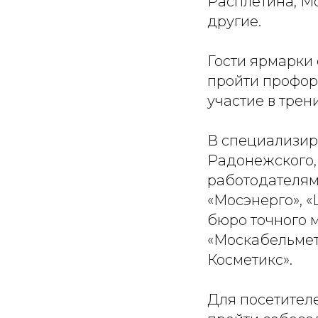
Расплетина, М
другие.
Гости ярмарки 
пройти профор
участие в трен
В специализир
Радонежского, 
работодателям
«Мосэнерго», 
бюро точного м
«Москабельмет»
Косметикс».
Для посетител