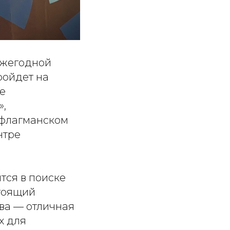
ежегодной
ройдет на
е
»,
 флагманском
нтре
тся в поиске
стоящий
ва — отличная
х для