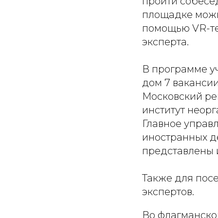
пройти собесе
площадке можн
помощью VR-те
эксперта.
В программе у
дом 7 вакансии
Московский ре
институт неорг
Главное управ
иностранных д
представлены 
Также для пос
экспертов.
Во флагманско