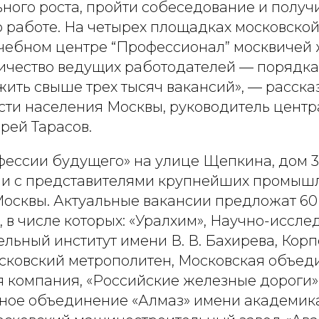
ного роста, пройти собеседование и получ
 работе. На четырех площадках московско
 учебном центре “Профессионал” москвичей
ичество ведущих работодателей — порядка
ить свыше трех тысяч вакансий», — расска
сти населения Москвы, руководитель цент
рей Тарасов.
ессии будущего» на улице Щепкина, дом 38
чи с представителями крупнейших промыш
осквы. Актуальные вакансии предложат 60
 в числе которых: «Уралхим», Научно-иссле
льный институт имени В. В. Бахирева, Кор
ковский метрополитен, Московская объед
я компания, «Российские железные дороги»
ное объединение «Алмаз» имени академика 