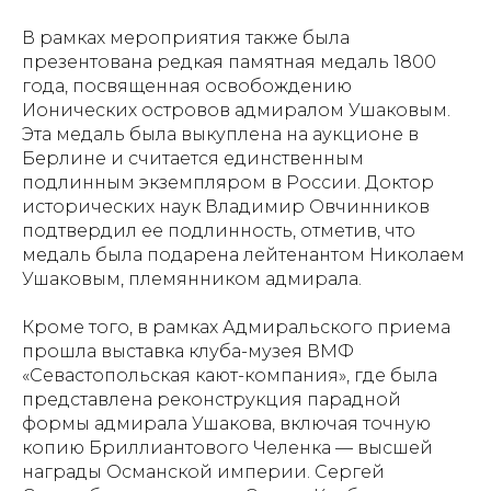
В рамках мероприятия также была
презентована редкая памятная медаль 1800
года, посвященная освобождению
Ионических островов адмиралом Ушаковым.
Эта медаль была выкуплена на аукционе в
Берлине и считается единственным
подлинным экземпляром в России. Доктор
исторических наук Владимир Овчинников
подтвердил ее подлинность, отметив, что
медаль была подарена лейтенантом Николаем
Ушаковым, племянником адмирала.
Кроме того, в рамках Адмиральского приема
прошла выставка клуба-музея ВМФ
«Севастопольская кают-компания», где была
представлена реконструкция парадной
формы адмирала Ушакова, включая точную
копию Бриллиантового Челенка — высшей
награды Османской империи. Сергей