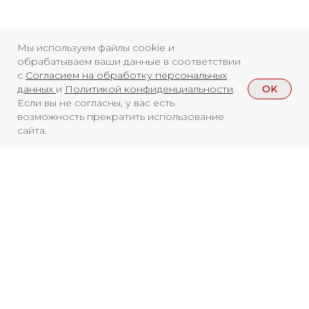
Мы используем файлы cookie и
обрабатываем ваши данные в соответствии
с
Согласием на обработку персональных
OK
Свидетельство о
данных
и
Политикой конфиденциальности
.
Если вы не согласны, у вас есть
регистрации СМИ ЭЛ №
возможность прекратить использование
сайта.
ФС77-84346 от 08.12.2022
ISSN 3033-9081
Новости
ВКонтакте
Макс
Телеграмм
Дзен
Афиша
Смотреть больше
Архив
RuTube
ОК
Главная
Youtube
НОВОСТИ
16+