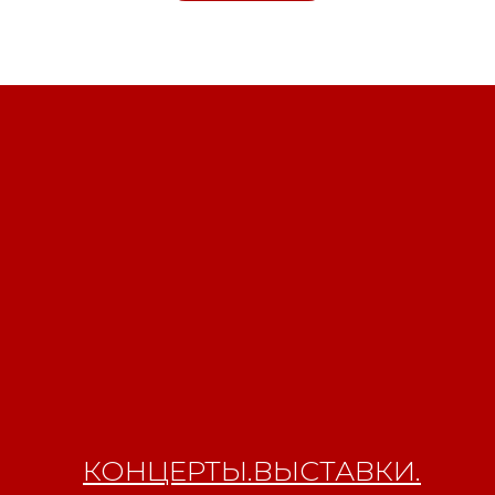
Свидетельство о
регистрации СМИ ЭЛ №
ФС77-84346 от 08.12.2022
ISSN 3033-9081
Новости
ВКонтакте
Макс
Телеграмм
Дзен
Афиша
КОНЦЕРТЫ.ВЫСТАВКИ.
Архив
RuTube
ОК