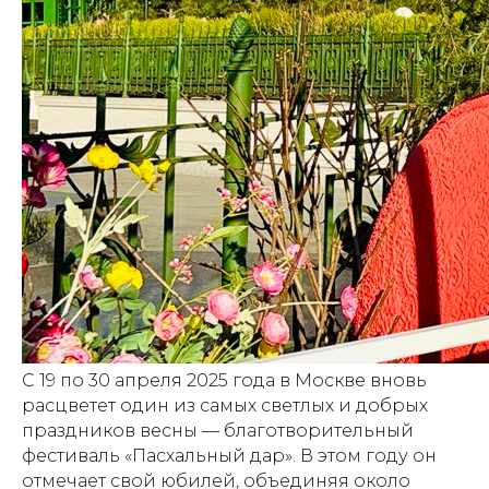
С 19 по 30 апреля 2025 года в Москве вновь
расцветет один из самых светлых и добрых
праздников весны — благотворительный
фестиваль «Пасхальный дар». В этом году он
отмечает свой юбилей, объединяя около