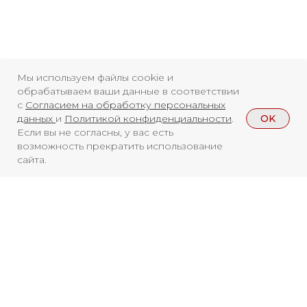
Свидетельство о
регистрации СМИ ЭЛ №
ФС77-84346 от 08.12.2022
Мы используем файлы cookie и
ISSN 3033-9081
обрабатываем ваши данные в соответствии
с
Согласием на обработку персональных
OK
данных
и
Политикой конфиденциальности
.
Новости
ВКонтакте
Макс
Если вы не согласны, у вас есть
возможность прекратить использование
Телеграмм
Дзен
Афиша
сайта.
Архив
RuTube
ОК
Главная
Youtube
16+
Смотреть больше