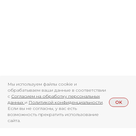
Свидетельство о
регистрации СМИ ЭЛ №
ФС77-84346 от 08.12.2022
ISSN 3033-9081
Новости
ВКонтакте
Макс
Телеграмм
Дзен
Афиша
Архив
RuTube
ОК
Мы используем файлы cookie и
обрабатываем ваши данные в соответствии
Главная
Youtube
с
Согласием на обработку персональных
OK
данных
и
Политикой конфиденциальности
.
16+
Если вы не согласны, у вас есть
возможность прекратить использование
сайта.