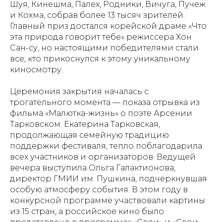
Шуя, Кинешма, Палех, Родники, Вичуга, Пучеж
и Кохма, собрав более 13 тысяч зрителей.
Главный приз достался корейской драме «Что
эта природа говорит тебе» режиссера Хон
Сан-су, но настоящими победителями стали
все, кто прикоснулся к этому уникальному
киносмотру.
Церемония закрытия началась с
трогательного момента — показа отрывка из
фильма «Малютка-жизнь» о поэте Арсении
Тарковском. Екатерина Тарковская,
продолжающая семейную традицию
поддержки фестиваля, тепло поблагодарила
всех участников и организаторов. Ведущей
вечера выступила Ольга Галактионова,
директор ГМИИ им. Пушкина, подчеркнувшая
особую атмосферу события. В этом году в
конкурсной программе участвовали картины
из 15 стран, а российское кино было