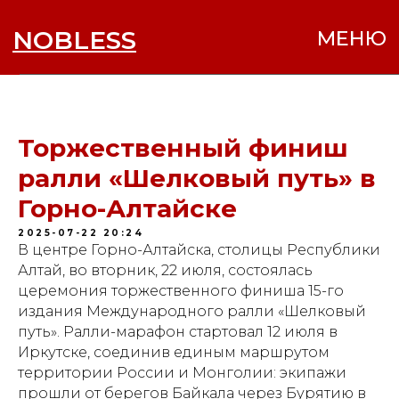
NOBLESS
МЕНЮ
Торжественный финиш
ралли «Шелковый путь» в
Горно-Алтайске
2025-07-22 20:24
В центре Горно-Алтайска, столицы Республики
Алтай, во вторник, 22 июля, состоялась
церемония торжественного финиша 15-го
издания Международного ралли «Шелковый
путь». Ралли-марафон стартовал 12 июля в
Иркутске, соединив единым маршрутом
территории России и Монголии: экипажи
прошли от берегов Байкала через Бурятию в