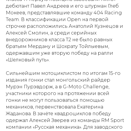
дебютант Павел Андреев и его штурман Глеб
Мокеев, представлявшие команду 404 Racing
Team. В классификации Open на первой
строчке расположились Анатолий Кузнецов и
Алексей Смолин, а среди серийных
внедорожников класса Т2 не было равных
братьям Мердану и Шохрату Тойлыевым,
одержавшим уже вторую победу на ралли
«Шелковый путь».
Сильнейшим мотоциклистом по итогам 15-го
издания гонки стал монгольский райдер
Мурэн Пурэвдорж, а в G-Moto Challenge,
участники которого на протяжении всей
гонки не могут пользоваться помощью
механиков, первенствовала Екатерина
Свидетельство о
Жаданова. В зачёте квадроциклов победу
регистрации СМИ ЭЛ №
одержал Алексей Зверев из команды RM Sport
ФС77-84346 от 08.12.2022
компании «Русская механика». Для заводского