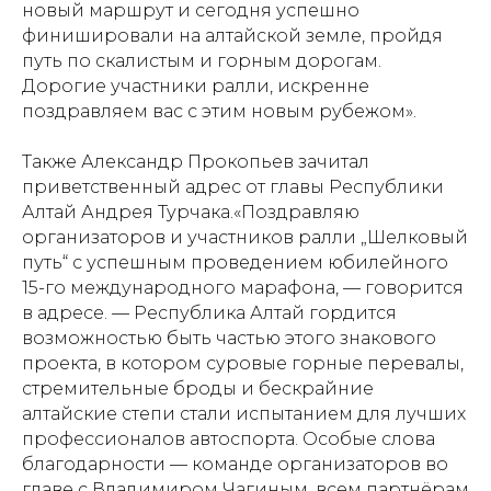
новый маршрут и сегодня успешно
финишировали на алтайской земле, пройдя
путь по скалистым и горным дорогам.
Дорогие участники ралли, искренне
поздравляем вас с этим новым рубежом».
Также Александр Прокопьев зачитал
приветственный адрес от главы Республики
Алтай Андрея Турчака.«Поздравляю
организаторов и участников ралли „Шелковый
путь“ с успешным проведением юбилейного
15-го международного марафона, — говорится
в адресе. — Республика Алтай гордится
возможностью быть частью этого знакового
проекта, в котором суровые горные перевалы,
стремительные броды и бескрайние
алтайские степи стали испытанием для лучших
профессионалов автоспорта. Особые слова
благодарности — команде организаторов во
главе с Владимиром Чагиным, всем партнёрам