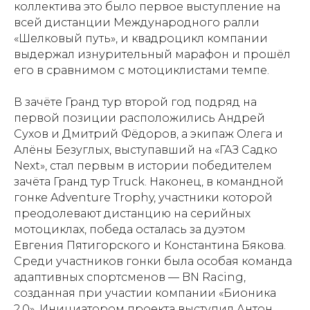
коллектива это было первое выступление на
ISSN 3033-9081
всей дистанции Международного ралли
«Шелковый путь», и квадроцикл компании
выдержал изнурительный марафон и прошёл
Новости
ВКонтакте
Макс
его в сравнимом с мотоциклистами темпе.
Телеграмм
Дзен
Афиша
В зачёте Гранд тур второй год подряд на
Архив
RuTube
ОК
первой позиции расположились Андрей
Сухов и Дмитрий Фёдоров, а экипаж Олега и
Главная
Youtube
Алёны Безуглых, выступавший на «ГАЗ Садко
Next», стал первым в истории победителем
16+
зачёта Гранд тур Truck. Наконец, в командной
гонке Adventure Trophy, участники которой
преодолевают дистанцию на серийных
мотоциклах, победа осталась за дуэтом
Евгения Пятигорского и Константина Бякова.
Среди участников гонки была особая команда
адаптивных спортсменов — BN Racing,
созданная при участии компании «Бионика
2.0». Инициатором проекта выступил Антон