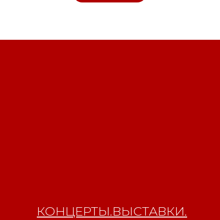
Свидетельство о
регистрации СМИ ЭЛ №
ФС77-84346 от 08.12.2022
ISSN 3033-9081
Новости
ВКонтакте
Макс
Телеграмм
Дзен
Афиша
Архив
RuTube
ОК
Главная
Youtube
16+
КОНЦЕРТЫ.ВЫСТАВКИ.