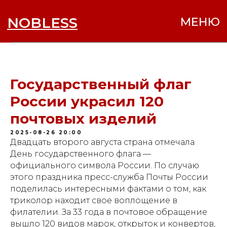
NOBLESS
МЕНЮ
Государственный флаг
России украсил 120
почтовых изделий
2025-08-26 20:00
Двадцать второго августа страна отмечала
День государственного флага —
официального символа России. По случаю
этого праздника пресс-служба Почты России
поделилась интересными фактами о том, как
триколор находит свое воплощение в
филателии. За 33 года в почтовое обращение
вышло 120 видов марок, открыток и конвертов,