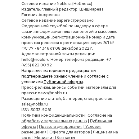
Сетевое издание Nobless (Ноблесс)
Издатель, главный редактор: Шишмарёва
Евгения Андреевна
Cетевое издание зарегистрировано
Федеральной службой по надзору в сфере
связи, информационных технологий и массовых
коммуникаций, регистрационный номер и дата
принятия решения о регистрации: серия ЭЛ №
ФС 77 - 84346 от 08 декабря 2022 г.
Адрес электронной почты редакции:
hello@nobls.ru Номер телефона редакции: +7
(495) 822 00 92
Направляя материалы в редакцию, вы
подтверждаете ознакомление и согласие с
условиями
Публичной оферты
.
Пресс-релизы, анонсы событий, материалы для
прессы: news@nobls.ru
Размещение статей, баннеров, спецпроектов:
sale@nobls.ru
ISSN 3033-9081
Политика конфиденциальности
|
Согласие на
обработку персональных данных
|
Публичная
оферта
|
Правила цитирования
|
Условия
размещения
|
Оферта для авторов
|
Лицензия на
фото
|
Медиакит
|
Контакты