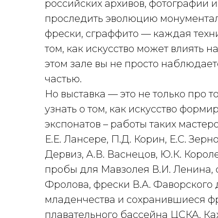
российских архивов, фотографии и
проследить эволюцию монументаль
фрески, сграффито — каждая техн
том, как искусство может влиять н
этом зале вы не просто наблюдаете
частью.
Но выставка — это не только про т
узнать о том, как искусство форм
экспонатов – работы таких мастеров
Е.Е. Лансере, П.Д. Корин, Е.С. Зерно
Дервиз, А.В. Васнецов, Ю.К. Коро
пробы для Мавзолея В.И. Ленина, 
Фролова, фрески В.А. Фаворского
младенчества и сохранившиеся ф
плавательного бассейна ЦСКА. Ка