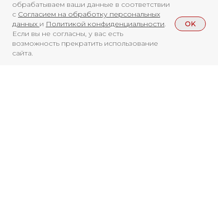
ФС77-84346 от 08.12.2022
обрабатываем ваши данные в соответствии
с
Согласием на обработку персональных
ISSN 3033-9081
OK
данных
и
Политикой конфиденциальности
.
Если вы не согласны, у вас есть
возможность прекратить использование
Новости
ВКонтакте
Макс
сайта.
Телеграмм
Дзен
Афиша
Архив
RuTube
ОК
Главная
Youtube
16+
Смотреть больше
НОВОСТИ