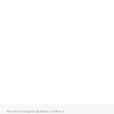
Свидетельство о
регистрации СМИ ЭЛ №
Мы используем файлы cookie и