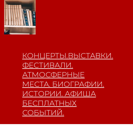
ISSN 3033-9081
Новости
ВКонтакте
Макс
Телеграмм
Дзен
Афиша
Архив
RuTube
ОК
КОНЦЕРТЫ.ВЫСТАВКИ.
Главная
Youtube
ФЕСТИВАЛИ.
16+
АТМОСФЕРНЫЕ
МЕСТА. БИОГРАФИИ.
ИСТОРИИ. АФИША
БЕСПЛАТНЫХ
СОБЫТИЙ.