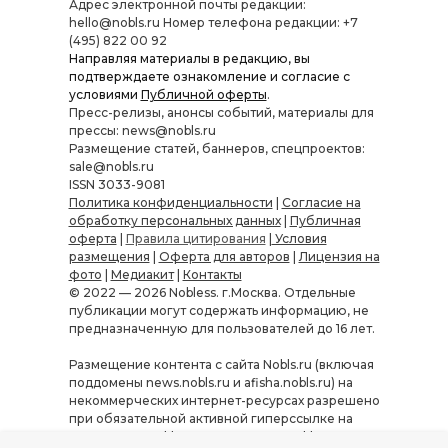
Адрес электронной почты редакции:
hello@nobls.ru Номер телефона редакции: +7
(495) 822 00 92
Направляя материалы в редакцию, вы
подтверждаете ознакомление и согласие с
условиями
Публичной оферты
.
Пресс-релизы, анонсы событий, материалы для
прессы: news@nobls.ru
Размещение статей, баннеров, спецпроектов:
sale@nobls.ru
ISSN 3033-9081
Политика конфиденциальности
|
Согласие на
обработку персональных данных
|
Публичная
оферта
|
Правила цитирования
|
Условия
размещения
|
Оферта для авторов
|
Лицензия на
фото
|
Медиакит
|
Контакты
© 2022 — 2026 Nobless. г.Москва. Отдельные
публикации могут содержать информацию, не
предназначенную для пользователей до 16 лет.
Размещение контента с сайта Nobls.ru (включая
поддомены news.nobls.ru и afisha.nobls.ru) на
некоммерческих интернет-ресурсах разрешено
при обязательной активной гиперссылке на
источник — Nobls.ru или «Журнал Nobless».