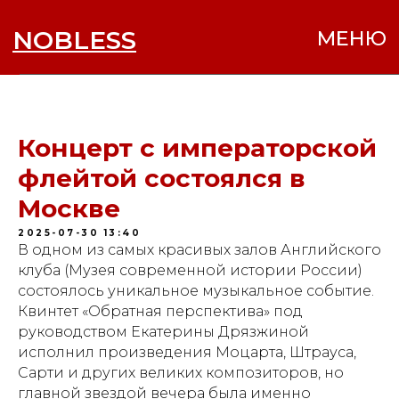
NOBLESS
МЕНЮ
Концерт с императорской
флейтой состоялся в
Москве
2025-07-30 13:40
В одном из самых красивых залов Английского
клуба (Музея современной истории России)
состоялось уникальное музыкальное событие.
Квинтет «Обратная перспектива» под
руководством Екатерины Дрязжиной
исполнил произведения Моцарта, Штрауса,
Сарти и других великих композиторов, но
главной звездой вечера была именно