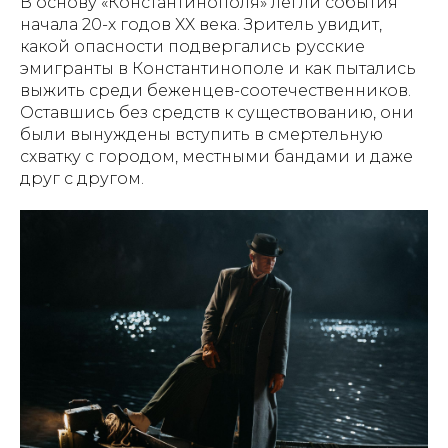
В основу «Константинополя» легли события
начала 20-х годов XX века. Зритель увидит,
какой опасности подвергались русские
эмигранты в Константинополе и как пытались
выжить среди беженцев-соотечественников.
Оставшись без средств к существованию, они
были вынуждены вступить в смертельную
схватку с городом, местными бандами и даже
друг с другом.