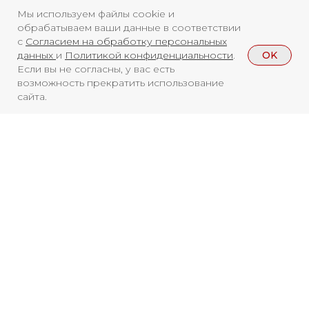
Мы используем файлы cookie и
Телеграмм
Дзен
Афиша
обрабатываем ваши данные в соответствии
с
Согласием на обработку персональных
Архив
RuTube
ОК
OK
данных
и
Политикой конфиденциальности
.
Если вы не согласны, у вас есть
Главная
Youtube
возможность прекратить использование
сайта.
16+
Смотреть больше
НОВОСТИ