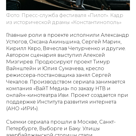
Фото: Пресс-служба фестиваля «Пилот». Кадр
из исторической драмы «Константинополь»
Главные роли в проекте исполнили Александр
Устюгов, Оксана Акиньшина, Сергей Марин,
Кирилл Кяро, Вячеслав Чепурченко и другие.
Автором сценария выступил Алексей
Мизгирев. Продюсируют проект Тимур
Вайнштейн и Юлия Сумачева, кресло
режиссера-постановщика занял Сергей
Чекалов. Производством сериала занимается
компания «ВайТ Медиа» по заказу НТВ и
онлайн-кинотеатра Иви. Проект создается при
поддержке Института развития интернета
(АНО «ИРИ»).
Съемки сериала прошли в Москве, Санкт-
Петербурге, Выборге и Баку. Улицы
азербайджанской столицы стали