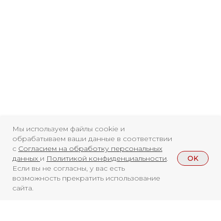
Свидетельство о
регистрации СМИ ЭЛ №
ФС77-84346 от 08.12.2022
ISSN 3033-9081
Новости
ВКонтакте
Макс
Телеграмм
Дзен
Афиша
Архив
RuTube
ОК
Мы используем файлы cookie и
обрабатываем ваши данные в соответствии
Главная
Youtube
с
Согласием на обработку персональных
OK
данных
и
Политикой конфиденциальности
.
16+
Если вы не согласны, у вас есть
возможность прекратить использование
сайта.