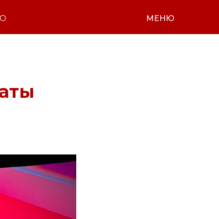
НО
МЕНЮ
даты