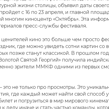
турной жизни столицы, объявил даты своего
 пройдет с 16 по 23 апреля, и главной площа
ый многим киноцентр «Октябрь». Эта инфор
атериалов пресс-службы фестиваля.
 ценителей кино это больше чем просто фе
дник, где можно увидеть сотни картин со вс
рых позже станут классикой. В прошлом год
Золотой Святой Георгий» получила индийск
именно зрители ММКФ одними из первых смо
 это не только про просмотры. Это уникаль
тия, где каждый может найти свой способ 
билет и погрузиться в мир мирового кинема
к делу иначе и стать частью команды, кото