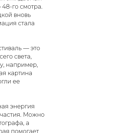
 48-го смотра.
дкой вновь
мация стала
стиваль — это
его света,
у, например,
ая картина
гли ее
ная энергия
участия. Можно
тографа, а
рая помогает