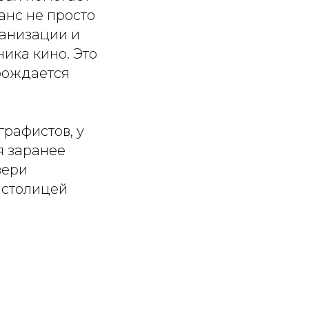
нс не просто
ганизации и
ика кино. Это
 рождается
графистов, у
я заранее
вери
 столицей