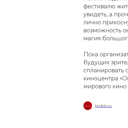
фестивалю жит
увидеть, а про
лично прикосну
возможность ок
магия большог
Пока организат
будущих зрите
спланировать с
киноцентра «Ок
мирового кино
Nobls.ru