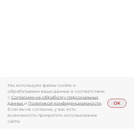
Свидетельство о
Мы используем файлы cookie и
обрабатываем ваши данные в соответствии
регистрации СМИ ЭЛ №
с
Согласием на обработку персональных
ФС77-84346 от 08.12.2022
OK
данных
и
Политикой конфиденциальности
.
Если вы не согласны, у вас есть
ISSN 3033-9081
возможность прекратить использование
сайта.
Новости
ВКонтакте
Макс