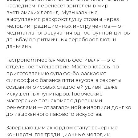
наследием, перенесет зрителей в мир
вьетнамских легенд. Музыкальные
выступления раскроют душу страны через
мелодии традиционных инструментов — от
медитативного звучания однострунной цитры
даньбау до ритмичных переборов лютни
даньчань.
Гастрономическая часть фестиваля — это
отдельное путешествие. Мастер-классы по
приготовлению супа фо-бо раскроют
философию баланса пяти вкусов, а секреты
создания рисовых сладостей удивят даже
искушенных кулинаров. Творческие
мастерские познакомят с древними
ремеслами — от загадочной живописи донг хо
до изысканного лакового искусства.
Завершающим аккордом станут вечерние
концерты, где традиционные мелодии