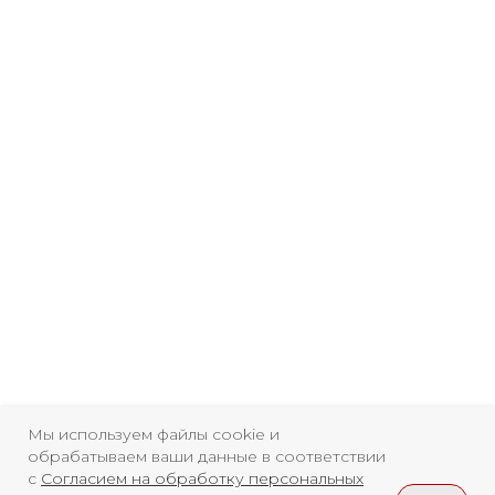
Свидетельство о
регистрации СМИ ЭЛ №
ФС77-84346 от 08.12.2022
ISSN 3033-9081
Новости
ВКонтакте
Макс
Мы используем файлы cookie и
обрабатываем ваши данные в соответствии
Телеграмм
Дзен
Афиша
с
Согласием на обработку персональных