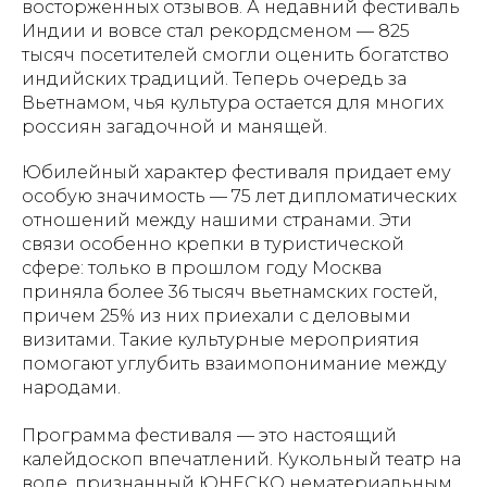
восторженных отзывов. А недавний фестиваль
Индии и вовсе стал рекордсменом — 825
тысяч посетителей смогли оценить богатство
индийских традиций. Теперь очередь за
Вьетнамом, чья культура остается для многих
россиян загадочной и манящей.
Юбилейный характер фестиваля придает ему
особую значимость — 75 лет дипломатических
отношений между нашими странами. Эти
связи особенно крепки в туристической
сфере: только в прошлом году Москва
приняла более 36 тысяч вьетнамских гостей,
причем 25% из них приехали с деловыми
визитами. Такие культурные мероприятия
помогают углубить взаимопонимание между
народами.
Программа фестиваля — это настоящий
калейдоскоп впечатлений. Кукольный театр на
воде, признанный ЮНЕСКО нематериальным