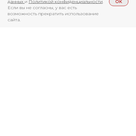
OK
данных
и
Политикой конфиденциальности
.
Архив
RuTube
ОК
Если вы не согласны, у вас есть
возможность прекратить использование
Главная
Youtube
сайта.
16+
Смотреть больше
НОВОСТИ