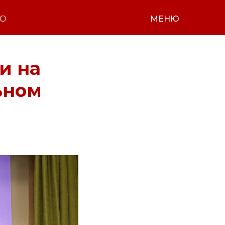
НО
МЕНЮ
и на
ьном