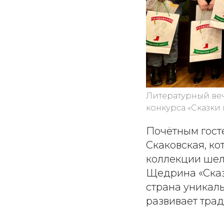
Литературный ве
конкурса «Сказки 
Почётным гост
Скаковская, ко
коллекции шел
Щедрина «Сказ
страна уникал
развивает трад