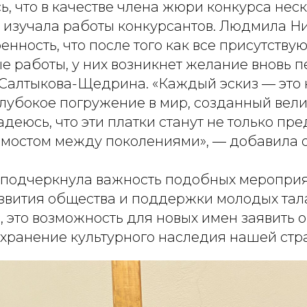
, что в качестве члена жюри конкурса нес
 изучала работы конкурсантов. Людмила Н
енность, что после того как все присутств
 работы, у них возникнет желание вновь п
Салтыкова-Щедрина. «Каждый эскиз — это 
 глубокое погружение в мир, созданный вел
адеюсь, что эти платки станут не только пр
и мостом между поколениями», — добавила 
 подчеркнула важность подобных меропри
звития общества и поддержки молодых тала
, это возможность для новых имен заявить о
сохранение культурного наследия нашей стр