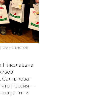
е финалистов
а Николаевна
кизов
. Салтыкова-
 что Россия —
но хранит и