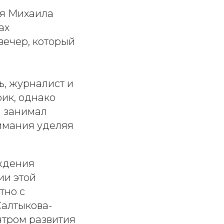
ия Михаила
ах
вечер, который
, журналист и
рик, однако
н занимал
нимания уделяя
ождения
ии этой
тно с
Салтыкова-
нтром развития