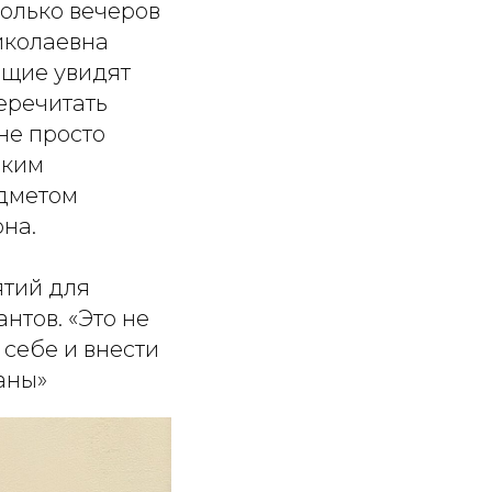
колько вечеров
иколаевна
ующие увидят
еречитать
не просто
иким
едметом
она.
ятий для
нтов. «Это не
 себе и внести
аны»