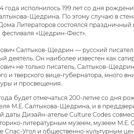
4 года исполнилось 199 лет со дня рожден
алтыкова-Щедрина. По этому случаю в стен
Дома Литераторов состоялся праздничный 
м фестиваля «Щедрин-Фест».
ович Салтыков-Щедрин — русский писатель
й деятель. Он наиболее известен как сати
ович не только писатель, Салтыков-Щедри
го и тверского вице-губернатора, много в
туры и просвещения.
года будет отмечаться 200-летие со дня р
еля М.Е. Салтыкова-Щедрина, и в преддвер
 даты Дизайн-ателье Culture Codes совмес
торико-литературным музеем, музеем М.Е. 
е Спас-Угол и общественно-культурным це