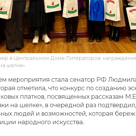
чер в Центральном Доме Литераторов: награждени
на шелке»
ем мероприятия стала сенатор РФ Людмил
торая отметила, что конкурс по созданию эс
ковых платков, посвященных рассказам М.Е
ки на шелке», в очередной раз подтвердил,
ьных людей и возможностей, которая береж
иции народного искусства.