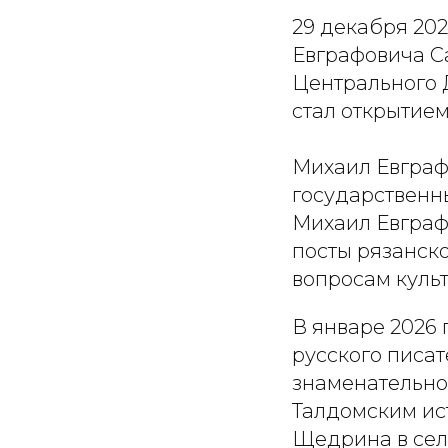
29 декабря 202
Евграфовича С
Центрального 
стал открытие
Михаил Евграф
государственны
Михаил Евграф
посты рязанско
вопросам куль
В январе 2026 
русского писат
знаменательной
Талдомским ис
Щедрина в сел