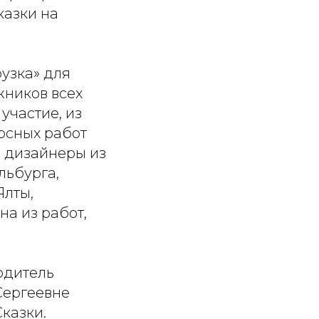
казки на
рузка» для
жников всех
участие, из
рсных работ
и дизайнеры из
льбурга,
Ялты,
на из работ,
одитель
Сергеевне
казки.