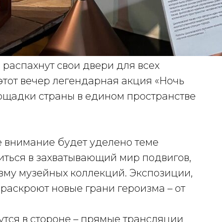
 распахнут свои двери для всех
 этот вечер легендарная акция «Ночь
ощадки страны в едином пространстве
е внимание будет уделено теме
зиться в захватывающий мир подвигов,
зму музейных коллекций. Экспозиции,
 раскроют новые грани героизма – от
утся в стороне – прямые трансляции