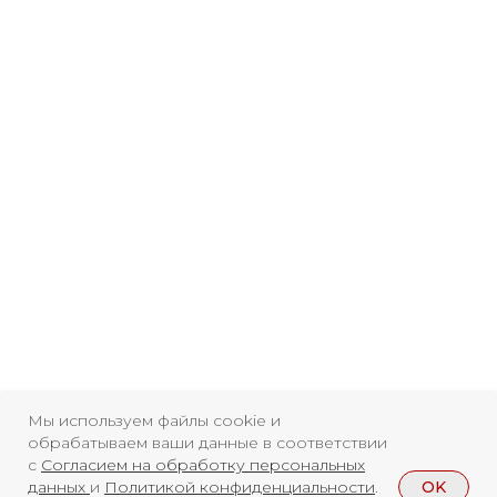
Свидетельство о
Мы используем файлы cookie и
регистрации СМИ ЭЛ №
обрабатываем ваши данные в соответствии
ФС77-84346 от 08.12.2022
с
Согласием на обработку персональных
OK
данных
и
Политикой конфиденциальности
.