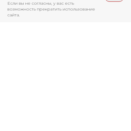
ISSN 3033-9081
Если вы не согласны, у вас есть
возможность прекратить использование
сайта.
Новости
ВКонтакте
Макс
Телеграмм
Дзен
Афиша
Архив
RuTube
ОК
Главная
Youtube
Смотреть больше
16+
НОВОСТИ