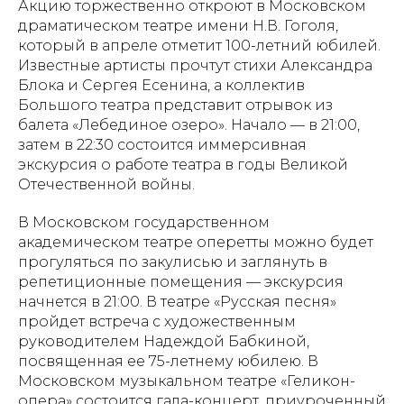
Акцию торжественно откроют в Московском
драматическом театре имени Н.В. Гоголя,
который в апреле отметит 100-летний юбилей.
Известные артисты прочтут стихи Александра
Блока и Сергея Есенина, а коллектив
Большого театра представит отрывок из
балета «Лебединое озеро». Начало — в 21:00,
затем в 22:30 состоится иммерсивная
экскурсия о работе театра в годы Великой
Отечественной войны.
В Московском государственном
академическом театре оперетты можно будет
прогуляться по закулисью и заглянуть в
репетиционные помещения — экскурсия
начнется в 21:00. В театре «Русская песня»
пройдет встреча с художественным
руководителем Надеждой Бабкиной,
посвященная ее 75-летнему юбилею. В
Московском музыкальном театре «Геликон-
опера» состоится гала-концерт, приуроченный