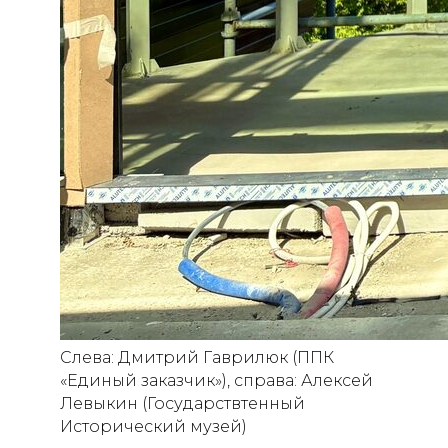
Телеграмм
Дзен
Афиша
Архив
RuTube
ОК
Главная
Youtube
16+
Слева: Дмитрий Гаврилюк (ППК
«Единый заказчик»), справа: Алексей
Левыкин (Государствтенный
Исторический музей)