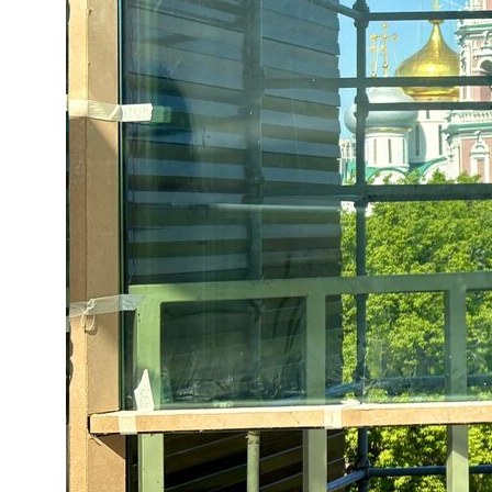
Свидетельство о
регистрации СМИ ЭЛ №
ФС77-84346 от 08.12.2022
ISSN 3033-9081
Новости
ВКонтакте
Макс