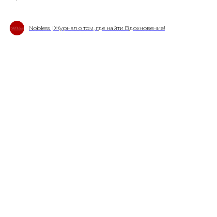
Nobless | Журнал о том, где найти Вдохновение!
Свидетельство о
регистрации СМИ ЭЛ №
ФС77-84346 от 08.12.2022
ISSN 3033-9081
Новости
ВКонтакте
Макс
Телеграмм
Дзен
Афиша
Архив
RuTube
ОК
Главная
Youtube