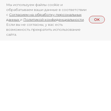
Мы используем файлы cookie и
ФС77-84346 от 08.12.2022
обрабатываем ваши данные в соответствии
с
Согласием на обработку персональных
ISSN 3033-9081
OK
данных
и
Политикой конфиденциальности
.
Если вы не согласны, у вас есть
возможность прекратить использование
Новости
ВКонтакте
Макс
сайта.
Телеграмм
Дзен
Афиша
Архив
RuTube
ОК
Главная
Youtube
16+
Смотреть больше
НОВОСТИ