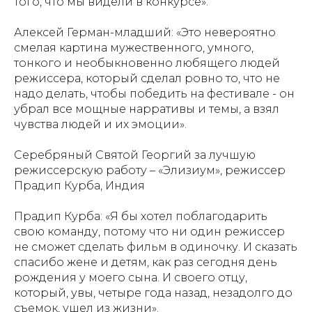
того, что мы видели в конкурсе».
Алексей Герман-младший: «Это невероятно
смелая картина мужественного, умного,
тонкого и необыкновенно любящего людей
режиссера, который сделал ровно то, что не
надо делать, чтобы победить на фестивале - он
убрал все мощные нарративы и темы, а взял
чувства людей и их эмоции».
Серебряный Святой Георгий за лучшую
режиссерскую работу – «Элизиум», режиссер
Прадип Курба, Индия
Прадип Курба: «Я бы хотел поблагодарить
свою команду, потому что ни один режиссер
не сможет сделать фильм в одиночку. И сказать
спасибо жене и детям, как раз сегодня день
рождения у моего сына. И своего отцу,
который, увы, четыре года назад, незадолго до
съемок, ушел из жизни».