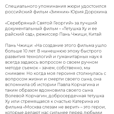
Специального упоминания жюри удостоился
российский фильм «Зимник» Юрия Дорохина.
«Серебряный Святой Георгий» за лучший
документальный фильм – «Тетушка Ху и ее
райский сад», режиссер Пань Чжици, Китай
Пань Чжици: «На создание этого фильма ушло
больше 10 лет. В нынешнюю эпоху быстрого
развития технологий и гуманитарных наук я
всегда задаюсь вопросом о своем ручном
методе съемок – зачем, собственно, мы
снимаем. Но когда моя героиня столкнулась с
вопросом жизни и смерти своего сына, она
вспомнила об истории Павла Корчагина и
таким образом вдохновила своего сына.
Волевой Корчагин, добросердечная тетушка
Ху или стремящаяся к счастью Катерина из
фильма «Москва слезам не верит» – это герои,
которые делают нас сильнее перед любыми