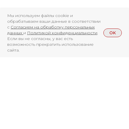
Новости
ВКонтакте
Макс
Мы используем файлы cookie и
Телеграмм
Дзен
Афиша
обрабатываем ваши данные в соответствии
с
Согласием на обработку персональных
Архив
RuTube
ОК
OK
данных
и
Политикой конфиденциальности
.
Если вы не согласны, у вас есть
Главная
Youtube
возможность прекратить использование
сайта.
16+
Смотреть больше
НОВОСТИ