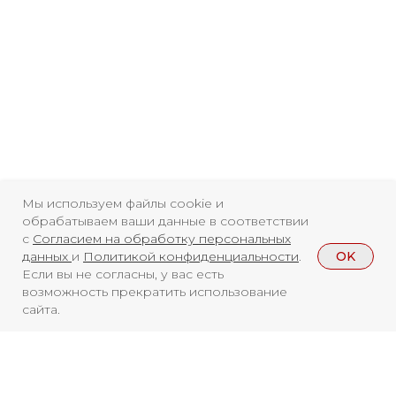
Свидетельство о
регистрации СМИ ЭЛ №
ФС77-84346 от 08.12.2022
ISSN 3033-9081
Мы используем файлы cookie и
обрабатываем ваши данные в соответствии
с
Согласием на обработку персональных
Новости
ВКонтакте
Макс
OK
данных
и
Политикой конфиденциальности
.
Если вы не согласны, у вас есть
Телеграмм
Дзен
Афиша
возможность прекратить использование
сайта.
Архив
RuTube
ОК
Главная
Youtube
16+