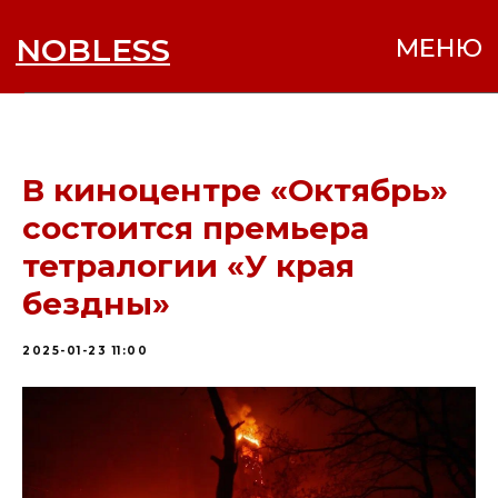
NOBLESS
МЕНЮ
В киноцентре «Октябрь»
состоится премьера
тетралогии «У края
бездны»
2025-01-23 11:00