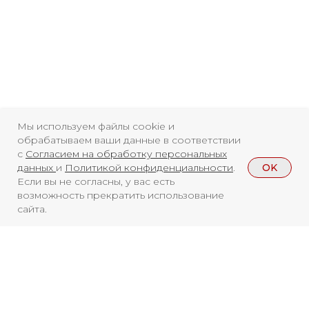
Свидетельство о
регистрации СМИ ЭЛ №
ФС77-84346 от 08.12.2022
ISSN 3033-9081
Мы используем файлы cookie и
обрабатываем ваши данные в соответствии
с
Согласием на обработку персональных
Новости
ВКонтакте
Макс
OK
данных
и
Политикой конфиденциальности
.
Если вы не согласны, у вас есть
Телеграмм
Дзен
Афиша
возможность прекратить использование
сайта.
Архив
RuTube
ОК
Главная
Youtube
16+