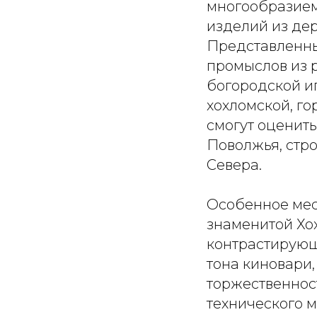
многообразием
изделий из де
Представленны
промыслов из р
богородской и
хохломской, г
смогут оценить
Поволжья, стр
Севера.
Особенное мес
знаменитой Хо
контрастирующи
тона киновари
торжественнос
технического м