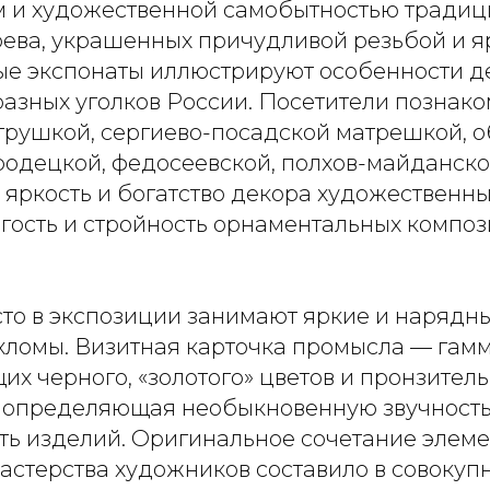
 и художественной самобытностью тради
рева, украшенных причудливой резьбой и я
е экспонаты иллюстрируют особенности д
азных уголков России. Посетители познако
грушкой, сергиево-посадской матрешкой, 
ородецкой, федосеевской, полхов-майданско
 яркость и богатство декора художественн
огость и стройность орнаментальных компо
то в экспозиции занимают яркие и нарядн
хломы. Визитная карточка промысла — гам
х черного, «золотого» цветов и пронзител
, определяющая необыкновенную звучность
ть изделий. Оригинальное сочетание элеме
астерства художников составило в совокуп