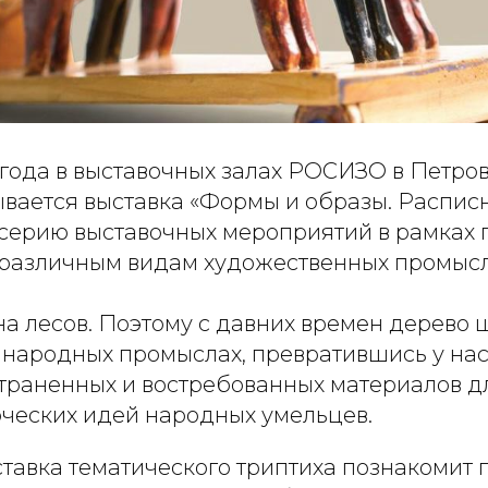
 года в выставочных залах РОСИЗО в Петро
ывается выставка «Формы и образы. Расписн
ерию выставочных мероприятий в рамках п
различным видам художественных промысл
на лесов. Поэтому с давних времен дерево
 народных промыслах, превратившись у нас
траненных и востребованных материалов 
рческих идей народных умельцев.
тавка тематического триптиха познакомит 