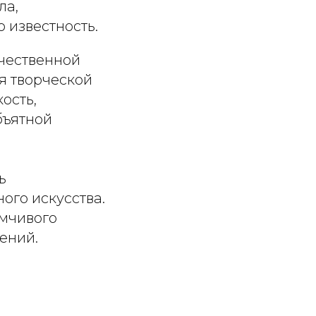
ла,
 известность.
чественной
я творческой
ость,
бъятной
ь
ого искусства.
умчивого
ений.