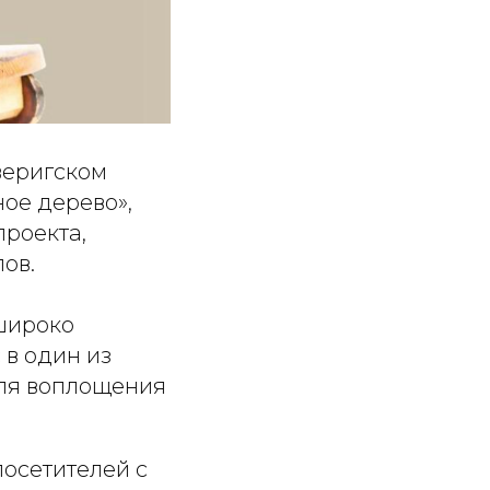
веригском
ое дерево»,
роекта,
ов.
 широко
 в один из
для воплощения
посетителей с