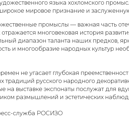
художественного языка хохломского промыс
широкое мировое признание и заслуженную
жественные промыслы — важная часть оте
х отражается многовековая история развити
ьный диапазон таланта наших предков, ярк
сть и многообразие народных культур нео
ремен не угасает глубокая преемственност
х традиций русского народного декоративн
е на выставке экспонаты послужат для вд
ником размышлений и эстетических наблюд
 пресс-служба РОСИЗО