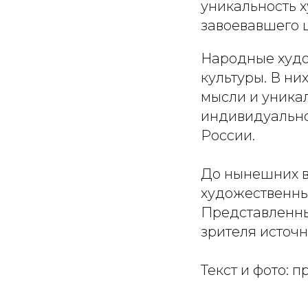
уникальность 
завоевавшего 
Народные худо
культуры. В ни
мысли и уникал
индивидуально
России.
До нынешних в
художественны
Представленны
зрителя источ
Текст и фото: