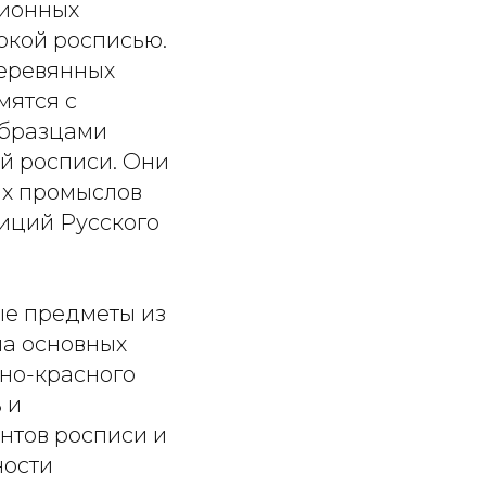
ционных
ркой росписью.
еревянных
мятся с
образцами
й росписи. Они
ых промыслов
зиций Русского
ые предметы из
ма основных
ьно-красного
 и
нтов росписи и
ности