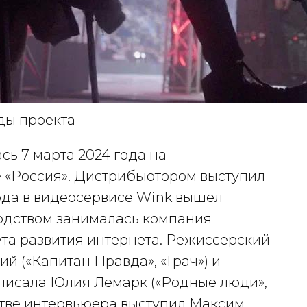
ды проекта
ь 7 марта 2024 года на
«Россия». Дистрибьютором выступил
года в видеосервисе Wink вышел
одством занималась компания
та развития интернета. Режиссерский
 («Капитан Правда», «Грач») и
писала Юлия Лемарк («Родные люди»,
естве интервьюера выступил Максим