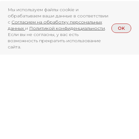
регистрации СМИ ЭЛ №
Мы используем файлы cookie и
ФС77-84346 от 08.12.2022
обрабатываем ваши данные в соответствии
ISSN 3033-9081
с
Согласием на обработку персональных
OK
данных
и
Политикой конфиденциальности
.
Если вы не согласны, у вас есть
возможность прекратить использование
Новости
ВКонтакте
Макс
сайта.
Телеграмм
Дзен
Афиша
Архив
RuTube
ОК
Главная
Youtube
16+
Смотреть больше
НОВОСТИ