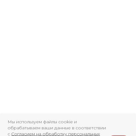
Свидетельство о
регистрации СМИ ЭЛ №
ФС77-84346 от 08.12.2022
ISSN 3033-9081
Новости
ВКонтакте
Макс
Телеграмм
Дзен
Афиша
Архив
RuTube
ОК
Главная
Youtube
Мы используем файлы cookie и
обрабатываем ваши данные в соответствии
16+
с
Согласием на обработку персональных