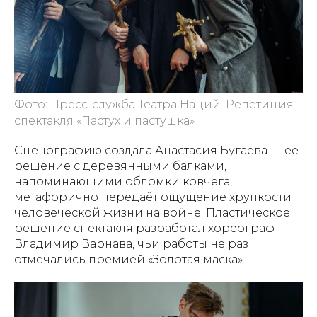
Фото: Пресс-служба Театра Наций. Репетиция
спектакля «Пастух и пастушка»
Сценографию создала Анастасия Бугаева — её
решение с деревянными балками,
напоминающими обломки ковчега,
метафорично передаёт ощущение хрупкости
человеческой жизни на войне. Пластическое
решение спектакля разработал хореограф
Владимир Варнава, чьи работы не раз
отмечались премией «Золотая маска».