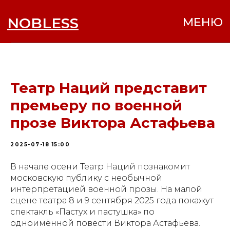
NOBLESS
МЕНЮ
Театр Наций представит
премьеру по военной
прозе Виктора Астафьева
2025-07-18 15:00
В начале осени Театр Наций познакомит
московскую публику с необычной
интерпретацией военной прозы. На малой
сцене театра 8 и 9 сентября 2025 года покажут
спектакль «Пастух и пастушка» по
одноимённой повести Виктора Астафьева.