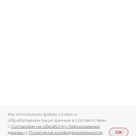
Свидетельство о
регистрации СМИ ЭЛ №
ФС77-84346 от 08.12.2022
ISSN 3033-9081
Новости
ВКонтакте
Макс
Телеграмм
Дзен
Афиша
Архив
RuTube
ОК
Главная
Youtube
Мы используем файлы cookie и
обрабатываем ваши данные в соответствии
16+
с
Согласием на обработку персональных
OK
данных
и
Политикой конфиденциальности
.