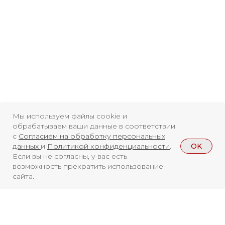
Свидетельство о
регистрации СМИ ЭЛ №
ФС77-84346 от 08.12.2022
ISSN 3033-9081
Мы используем файлы cookie и
обрабатываем ваши данные в соответствии
с
Согласием на обработку персональных
Новости
ВКонтакте
Макс
OK
данных
и
Политикой конфиденциальности
.
Если вы не согласны, у вас есть
Телеграмм
Дзен
Афиша
возможность прекратить использование
сайта.
Архив
RuTube
ОК
Главная
Youtube
16+