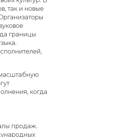
воих культур. В
, так и новые
 Организаторы
вуковое
гда границы
узыка.
исполнителей,
т масштабную
гут
полнения, когда
алы продаж.
ждународных