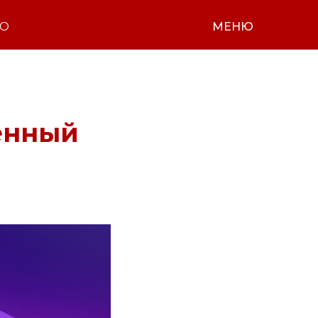
НО
МЕНЮ
енный