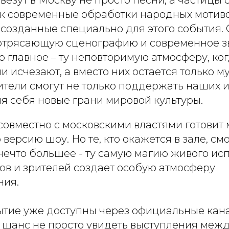
везут в Москву не просто песни, а частицы с
ак современные обработки народных мотивов
 созданные специально для этого события.
отрясающую сценографию и современное з
 главное – ту неповторимую атмосферу, ко
 исчезают, а вместо них остается только м
ители смогут не только поддержать наших 
ля себя новые грани мировой культуры.
совместно с московскими властями готови
версию шоу. Но те, кто окажется в зале, смо
нечто большее - ту самую магию живого ис
ов и зрителей создает особую атмосферу
ния.
ытие уже доступны через официальные кан
о шанс не просто увидеть выступления ме