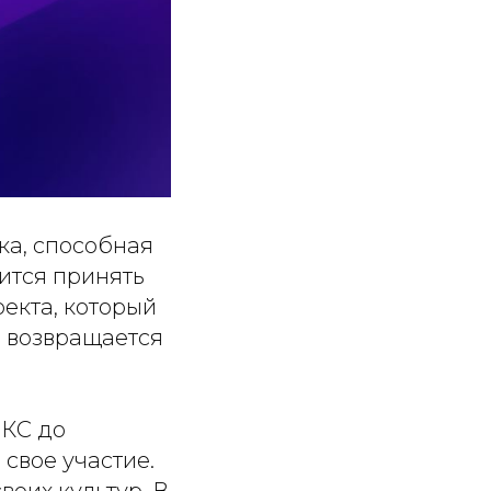
ка, способная
ится принять
оекта, который
ь возвращается
ИКС до
свое участие.