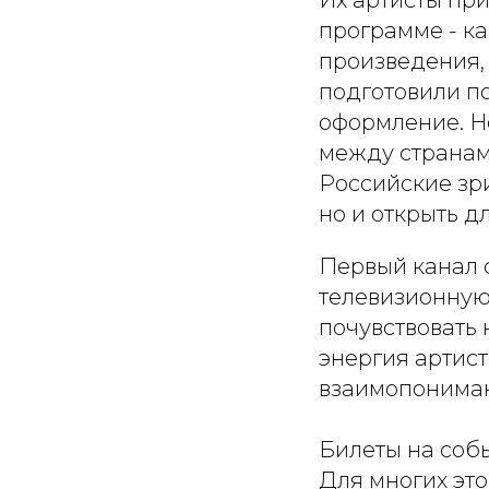
Их артисты при
программе - к
произведения,
подготовили п
оформление. Но
между странами
Российские зр
но и открыть д
Первый канал 
телевизионную 
почувствовать 
энергия артист
взаимопонима
Билеты на соб
Для многих эт