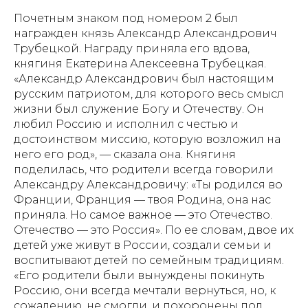
Почетным знаком под номером 2 был
награжден князь Александр Александрович
Трубецкой. Награду приняла его вдова,
княгиня Екатерина Алексеевна Трубецкая.
«Александр Александрович был настоящим
русским патриотом, для которого весь смысл
жизни был служение Богу и Отечеству. Он
любил Россию и исполнил с честью и
достоинством миссию, которую возложил на
него его род», — сказала она. Княгиня
поделилась, что родители всегда говорили
Александру Александровичу: «Ты родился во
Франции, Франция — твоя Родина, она нас
приняла. Но самое важное — это Отечество.
Отечество — это Россия». По ее словам, двое их
детей уже живут в России, создали семьи и
воспитывают детей по семейным традициям.
«Его родители были вынуждены покинуть
Россию, они всегда мечтали вернуться, но, к
сожалению, не смогли, и похоронены под