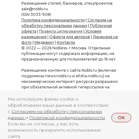
Размещение статей, баннеров, спецпроектов:
sale@nobls.ru
ISSN 3033-9081
Политика конфиденциальности
|
Согласие на
обработку персональных данных
|
Публичная
оферта
|
Правила цитирования
|
Условия
размещения
|
Оферта для авторов
|
Лицензия на
фото
|
Медиакит
|
Контакты
© 2022 — 2026 Nobless. г.Москва. Отдельные
публикации могут содержать информацию, не
предназначенную для пользователей до 16 лет.
Размещение контента с сайта Nobls.ru (включая
поддомены news.nobls.ru и afisha.nobls.ru) на
некоммерческих интернет-ресурсах разрешено
при обязательной активной гиперссылке на
источник — Nobls.ru или «Журнал Nobless».
Использование материалов в коммерческих
Мы используем файлы cookie и
целях, а также их копирование, переработка или
обрабатываем ваши данные в соответствии
распространение в иных форматах требуют
с
Согласием на обработку персональных
письменного согласования. Нарушение условий
OK
данных
и
Политикой конфиденциальности
.
влечёт ответственность согласно
Если вы не согласны, у вас есть
законодательству РФ.
Полные правила
возможность прекратить использование
цитирования
.
сайта.