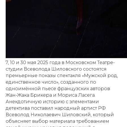
7, 10 и 30 мая 2025 года в Московском Театре-
студии Всеволода Шиловского состоятся
премьерные показы спектакля «Мужской род,
единственное число», созданного по
одноимённой пьесе французских авторов
Жан-Жака Брикера и Мориса Ласега.
Анекдотичную историю с элементами
детектива поставил народный артист РФ
Всеволод Николаевич Шиловский, который
объясняет выбор материала требованием