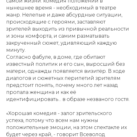
самой жизни: комедия положений в
нынешнее время - необходимый в театре
жанр. Нелепые и даже абсурдные ситуации,
происходящие с героями, заставляют
зрителей выходить из привычной реальности
и зоны комфорта, и самим разматывать
закрученный сюжет, удивляющий каждую
минуту.
Согласно фабуле, в доме, где обитают
известный политик и его сын, выросший без
матери, однажды появляется визитёр. В ходе
диалогов и сюжетных перипетий зрителям
предстоит понять, почему много лет назад
пропала женщина и как её
идентифицировать... в образе незваного гостя.
«Хорошая комедия - залог зрительского
успеха, потому что всем нам нужны
положительные эмоции, на этом спектакле их
будет через край, - говорит Всеволод