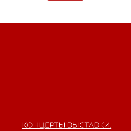
Свидетельство о
регистрации СМИ ЭЛ №
ФС77-84346 от 08.12.2022
КОНЦЕРТЫ.ВЫСТАВКИ.
ISSN 3033-9081