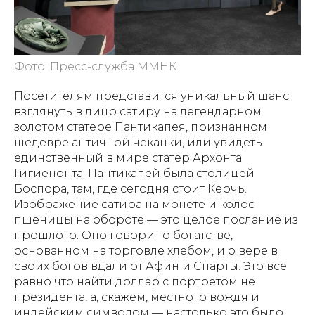
Фото: Пресс-служба ММНК
Посетителям представится уникальный шанс
взглянуть в лицо сатиру на легендарном
золотом статере Пантикапея, признанном
шедевре античной чеканки, или увидеть
единственный в мире статер Архонта
Гигиенонта. Пантикапей была столицей
Боспора, там, где сегодня стоит Керчь.
Изображение сатира на монете и колос
пшеницы на обороте — это целое послание из
прошлого. Оно говорит о богатстве,
основанном на торговле хлебом, и о вере в
своих богов вдали от Афин и Спарты. Это все
равно что найти доллар с портретом не
президента, а, скажем, местного вождя и
индейским символом — настолько это было