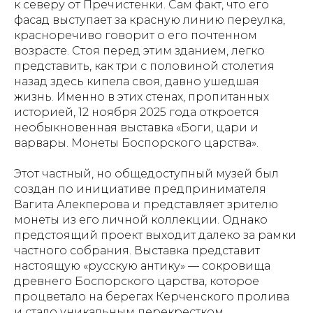
к северу от Пречистенки. Сам факт, что его
фасад выступает за красную линию переулка,
красноречиво говорит о его почтенном
возрасте. Стоя перед этим зданием, легко
представить, как три с половиной столетия
назад здесь кипела своя, давно ушедшая
жизнь. Именно в этих стенах, пропитанных
историей, 12 ноября 2025 года откроется
необыкновенная выставка «Боги, цари и
варвары. Монеты Боспорского царства».
Этот частный, но общедоступный музей был
создан по инициативе предпринимателя
Вагита Алекперова и представляет зрителю
монеты из его личной коллекции. Однако
предстоящий проект выходит далеко за рамки
частного собрания. Выставка представит
настоящую «русскую антику» — сокровища
древнего Боспорского царства, которое
процветало на берегах Керченского пролива
и стало уникальным перекрестком