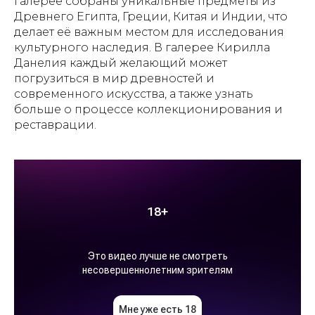
галерее собраны уникальные предметы из
Древнего Египта, Греции, Китая и Индии, что
делает её важным местом для исследования
культурного наследия. В галерее Кирилла
Данелия каждый желающий может
погрузиться в мир древностей и
современного искусства, а также узнать
больше о процессе коллекционирования и
реставрации.