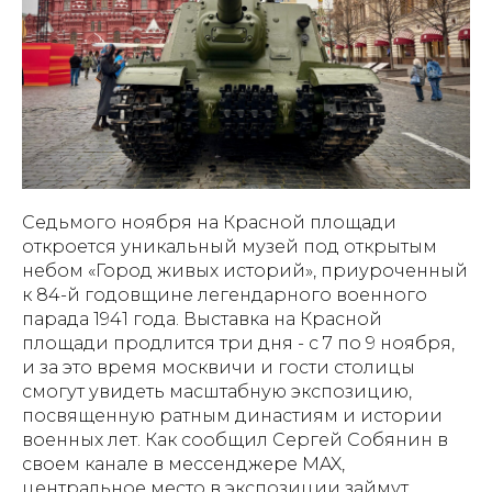
Седьмого ноября на Красной площади
откроется уникальный музей под открытым
небом «Город живых историй», приуроченный
к 84-й годовщине легендарного военного
парада 1941 года. Выставка на Красной
площади продлится три дня - с 7 по 9 ноября,
и за это время москвичи и гости столицы
смогут увидеть масштабную экспозицию,
посвященную ратным династиям и истории
военных лет. Как сообщил Сергей Собянин в
своем канале в мессенджере MAX,
центральное место в экспозиции займут