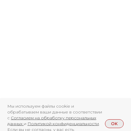
Свидетельство о
регистрации СМИ ЭЛ №
ФС77-84346 от 08.12.2022
ISSN 3033-9081
Мы используем файлы cookie и
Новости
ВКонтакте
Макс
обрабатываем ваши данные в соответствии
с
Согласием на обработку персональных
Телеграмм
Дзен
Афиша
OK
данных
и
Политикой конфиденциальности
.
Если вы не согласны, у вас есть