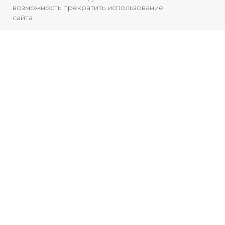
Архив
RuTube
ОК
возможность прекратить использование
сайта.
Главная
Youtube
16+
Смотреть больше
НОВОСТИ