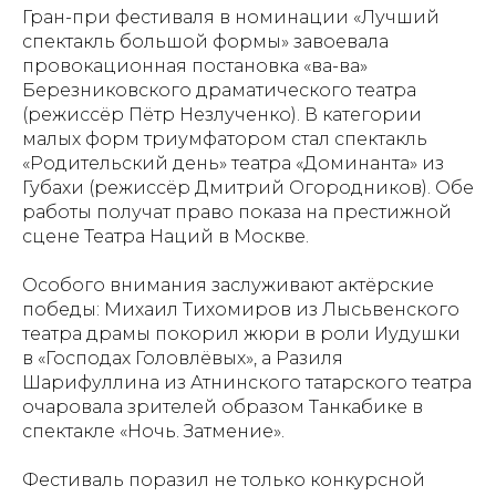
Гран-при фестиваля в номинации «Лучший
спектакль большой формы» завоевала
провокационная постановка «ва-ва»
Березниковского драматического театра
(режиссёр Пётр Незлученко). В категории
малых форм триумфатором стал спектакль
«Родительский день» театра «Доминанта» из
Губахи (режиссёр Дмитрий Огородников). Обе
работы получат право показа на престижной
сцене Театра Наций в Москве.
Особого внимания заслуживают актёрские
победы: Михаил Тихомиров из Лысьвенского
театра драмы покорил жюри в роли Иудушки
в «Господах Головлёвых», а Разиля
Шарифуллина из Атнинского татарского театра
очаровала зрителей образом Танкабике в
спектакле «Ночь. Затмение».
Фестиваль поразил не только конкурсной