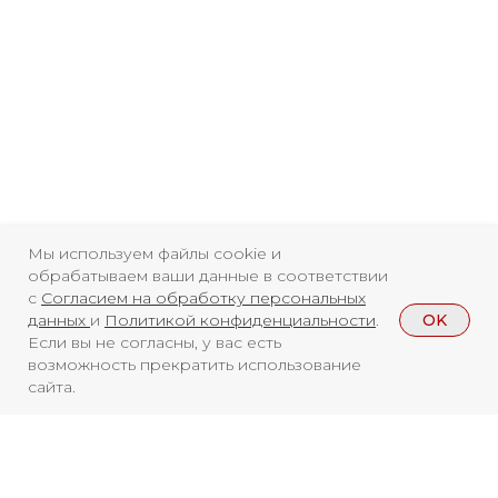
регистрации СМИ ЭЛ №
ФС77-84346 от 08.12.2022
ISSN 3033-9081
Новости
ВКонтакте
Макс
Телеграмм
Дзен
Афиша
Архив
RuTube
ОК
Мы используем файлы cookie и
обрабатываем ваши данные в соответствии
Главная
Youtube
с
Согласием на обработку персональных
OK
данных
и
Политикой конфиденциальности
.
16+
Если вы не согласны, у вас есть
возможность прекратить использование
сайта.