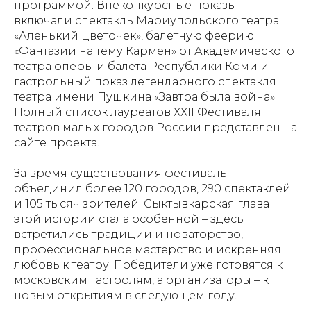
программой. Внеконкурсные показы
включали спектакль Мариупольского театра
«Аленький цветочек», балетную феерию
«Фантазии на тему Кармен» от Академического
театра оперы и балета Республики Коми и
гастрольный показ легендарного спектакля
театра имени Пушкина «Завтра была война».
Полный список лауреатов XXII Фестиваля
театров малых городов России представлен на
сайте проекта.
За время существования фестиваль
объединил более 120 городов, 290 спектаклей
и 105 тысяч зрителей. Сыктывкарская глава
этой истории стала особенной – здесь
встретились традиции и новаторство,
профессиональное мастерство и искренняя
любовь к театру. Победители уже готовятся к
московским гастролям, а организаторы – к
новым открытиям в следующем году.