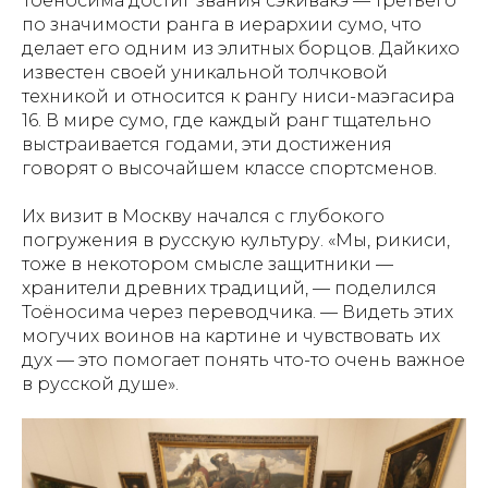
Тоёносима достиг звания сэкивакэ — третьего
по значимости ранга в иерархии сумо, что
делает его одним из элитных борцов. Дайкихо
известен своей уникальной толчковой
техникой и относится к рангу ниси-маэгасира
16. В мире сумо, где каждый ранг тщательно
выстраивается годами, эти достижения
говорят о высочайшем классе спортсменов.
Их визит в Москву начался с глубокого
погружения в русскую культуру. «Мы, рикиси,
тоже в некотором смысле защитники —
хранители древних традиций, — поделился
Тоёносима через переводчика. — Видеть этих
могучих воинов на картине и чувствовать их
дух — это помогает понять что-то очень важное
в русской душе».