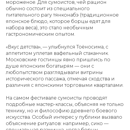
мороженое. Для сумоистов, чей рацион
обычно состоит из специального
питательного рагу тянконабэ (традиционное
японское блюдо, которое борцы едят для
набора веса), это стало необычным
гастрономическим опытом.
«Вкус детства», — улыбнулся Тоёносима, с
аппетитом уплетая вафельный стаканчик.
Московские гостинцы явно пришлись по
душе японским богатырям — они с
любопытством разглядывали витрины
исторического пассажа, отмечая сходства и
различия с японскими торговыми кварталами.
На самом фестивале сумоисты проводят
подробные мастер-классы, объясняя не только
технику, но и философию древнего боевого
искусства. Особый интерес у публики вызвало
объяснение ритуалов: например, сико —
специальная разминка, когда борцы