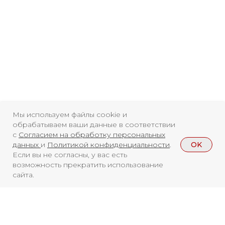
Свидетельство о
регистрации СМИ ЭЛ №
ФС77-84346 от 08.12.2022
ISSN 3033-9081
Мы используем файлы cookie и
обрабатываем ваши данные в соответствии
с
Согласием на обработку персональных
Новости
ВКонтакте
Макс
OK
данных
и
Политикой конфиденциальности
.
Если вы не согласны, у вас есть
Телеграмм
Дзен
Афиша
возможность прекратить использование
сайта.
Архив
RuTube
ОК
Главная
Youtube
16+