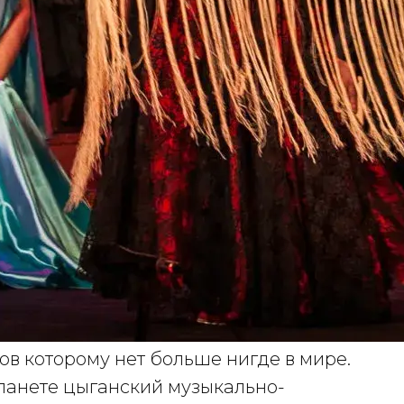
гов которому нет больше нигде в мире.
ланете цыганский музыкально-