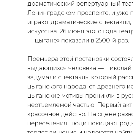
драматический репертуарный теат
Ленинградском проспекте, и уже по
играют драматические спектакли,
искусства. 26 июня этого года теа
— цыгане» показали в 2500-й раз.
Премьера этой постановки состояла
выдающихся человека — Николай 
задумали спектакль, который рас
цыганского народа: от древнего и
цыганские мотивы проникли в русс
неотъемлемой частью. Первый акт
красочное действо. На сцене разв
переселения: люди покидают родны
терпят лишения и надеются найти 