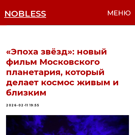
NOBLESS
МЕНЮ
«Эпоха звёзд»: новый
фильм Московского
планетария, который
делает космос живым и
близким
2026-02-11 19:55