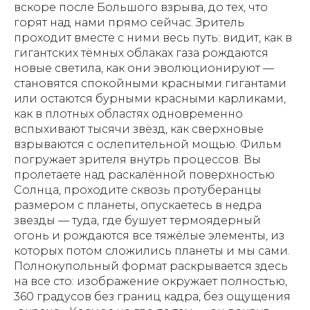
вскоре после Большого взрыва, до тех, что
горят над нами прямо сейчас. Зритель
проходит вместе с ними весь путь: видит, как в
гигантских тёмных облаках газа рождаются
новые светила, как они эволюционируют —
становятся спокойными красными гигантами
или остаются бурными красными карликами,
как в плотных областях одновременно
вспыхивают тысячи звёзд, как сверхновые
взрываются с ослепительной мощью. Фильм
погружает зрителя внутрь процессов. Вы
пролетаете над раскалённой поверхностью
Солнца, проходите сквозь протуберанцы
размером с планеты, опускаетесь в недра
звезды — туда, где бушует термоядерный
огонь и рождаются все тяжёлые элементы, из
которых потом сложились планеты и мы сами.
Полнокупольный формат раскрывается здесь
на все сто: изображение окружает полностью,
360 градусов без границ кадра, без ощущения