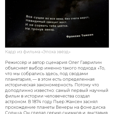
Кадр из фильма «Эпоха звёзд»
Режиссёр и автор сценария Олег Гаврилин
объясняет выбор именно такого подхода: «То,
что мы собрались здесь, под сводами
планетария, — в этом есть определенная
историческая закономерность. Потому что
доподлинно известно: самый первый научный
фильм в истории человечества создал
астроном. В 1874 году Пьер Жансен заснял
прохождение планеты Венеры на фоне диска
Солнца. Он сделал серию снимков и, выставив