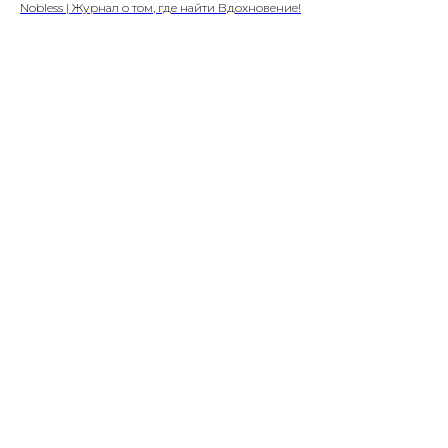
Nobless | Журнал о том, где найти Вдохновение!