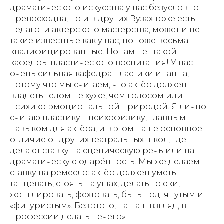
драматического искусства у нас безусловно
превосходна, но и в других Вузах тоже есть
педагоги актерского мастерства, может и не
такие известные как у нас, но тоже весьма
квалифицированные. Но там нет такой
кафедры пластического воспитания! У нас
очень сильная кафедра пластики и танца,
потому что мы считаем, что актёр должен
владеть телом не хуже, чем голосом или
психико-эмоциональной природой. Я лично
считаю пластику – психофизику, главным
навыком для актёра, и в этом наше основное
отличие от других театральных школ, где
делают ставку на сценическую речь или на
драматическую одарённость. Мы же делаем
ставку на ремесло: актёр должен уметь
танцевать, стоять на ушах, делать трюки,
жонглировать, фехтовать, быть подтянутым и
«фигуристым». Без этого, на наш взгляд, в
профессии делать нечего».