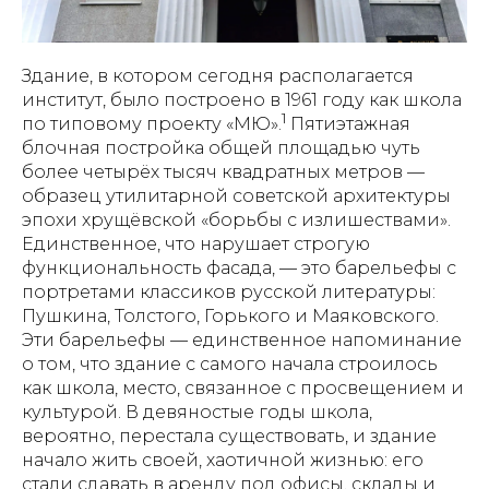
Здание, в котором сегодня располагается
институт, было построено в 1961 году как школа
1
по типовому проекту «МЮ».
Пятиэтажная
блочная постройка общей площадью чуть
более четырёх тысяч квадратных метров —
образец утилитарной советской архитектуры
эпохи хрущёвской «борьбы с излишествами».
Единственное, что нарушает строгую
функциональность фасада, — это барельефы с
портретами классиков русской литературы:
Пушкина, Толстого, Горького и Маяковского.
Эти барельефы — единственное напоминание
о том, что здание с самого начала строилось
как школа, место, связанное с просвещением и
культурой. В девяностые годы школа,
вероятно, перестала существовать, и здание
начало жить своей, хаотичной жизнью: его
стали сдавать в аренду под офисы, склады и