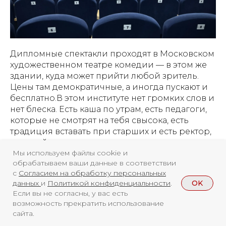
Дипломные спектакли проходят в Московском
художественном театре комедии — в этом же
здании, куда может прийти любой зритель.
Цены там демократичные, а иногда пускают и
бесплатно.В этом институте нет громких слов и
нет блеска. Есть каша по утрам, есть педагоги,
которые не смотрят на тебя свысока, есть
традиция вставать при старших и есть ректор,
который знает студентов по именам — потому
Мы используем файлы cookie и
что сам ведёт у них танец. Софья Клименко
обрабатываем ваши данные в соответствии
говорит об этом просто: «Дмитрий
с
Согласием на обработку персональных
Валентинович знает всех студентов по именам
OK
данных
и
Политикой конфиденциальности
.
и до сих пор преподаёт — на высшем уровне».
Если вы не согласны, у вас есть
И в этой фразе, кажется, и есть то самое
возможность прекратить использование
вдохновение, которое не зависит от штор, а
сайта.
держится на ежедневной работе, на каше по