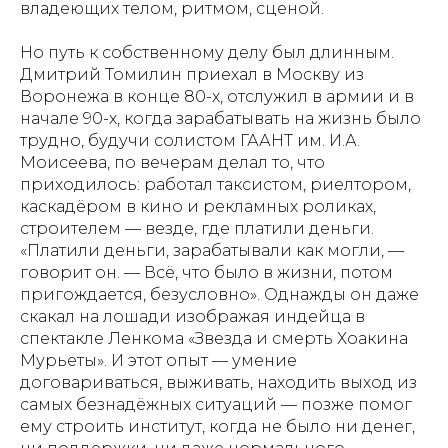
владеющих телом, ритмом, сценой.
Но путь к собственному делу был длинным.
Дмитрий Томилин приехал в Москву из
Воронежа в конце 80-х, отслужил в армии и в
начале 90-х, когда зарабатывать на жизнь было
трудно, будучи солистом ГААНТ им. И.А.
Моисеева, по вечерам делал то, что
приходилось: работал таксистом, риелтором,
каскадёром в кино и рекламных роликах,
строителем — везде, где платили деньги.
«Платили деньги, зарабатывали как могли, —
говорит он. — Всё, что было в жизни, потом
пригождается, безусловно». Однажды он даже
скакал на лошади изображая индейца в
спектакле Ленкома «Звезда и смерть Хоакина
Мурьеты». И этот опыт — умение
договариваться, выживать, находить выход из
самых безнадёжных ситуаций — позже помог
ему строить институт, когда не было ни денег,