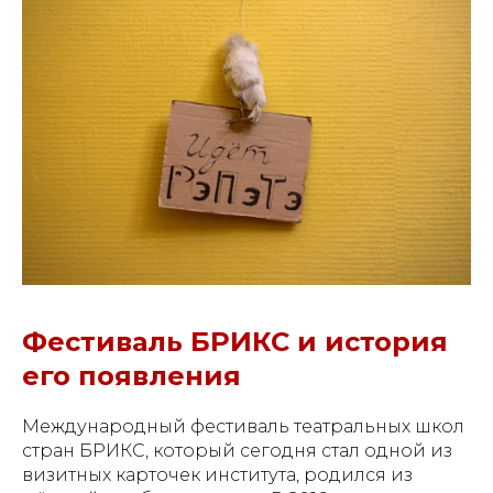
Свидетельство о
Фестиваль БРИКС и история
регистрации СМИ ЭЛ №
его появления
ФС77-84346 от 08.12.2022
ISSN 3033-9081
Международный фестиваль театральных школ
стран БРИКС, который сегодня стал одной из
визитных карточек института, родился из
Новости
ВКонтакте
Макс