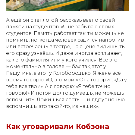
А ещё он с теплотой рассказывает о своей
памяти на студентов: «Я не забываю своих
студентов. Память работает так: ты можешь не
помнить, но, когда человек садится напротив
или встречаешь в театре, на сцене видишь, ты
его сразу узнаёшь. И даже иногда всплывает,
как его фамилия или у кого учился. Всё это
моментально в голове — бах: так, этот у
Пашутина, а этот у Голобородько. Я жене всё
время говорю: «О, это мой!» Она говорит: «Да у
тебя все твои». А я говорю: «Я тебе точно
говорю!» И потом долго думаешь, не можешь
вспомнить. Ложишься спать — и вдруг ночью
вспомнишь: это такой-то, из наших».
Как уговаривали Кобзона