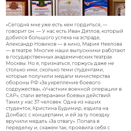
«Сегодня мне уже есть кем гордиться, —
говорит он. — У нас есть Иван Дятлов, который
добился большого успеха на эстраде,
Александр Новиков — в кино, Мария Неелова
— в театре. Многие наши выпускники работают
в государственных академических театрах
Москвы. Но я, признаться, горжусь даже не
столько ими, сколько теми студентами,
которые получили медали министерства
обороны РФ «За укрепление боевого
содружества», «Участник военной операции в
САР», стали ветеранами боевых действий.
Таких у нас 37 человек. Одна из наших
студенток, Кристина Будимир, ездила на
Донбасс с концертами, и ей за ту поездку
вручили медаль «За отвагу». Попала в
переделку и, скажем так, проявила себя с