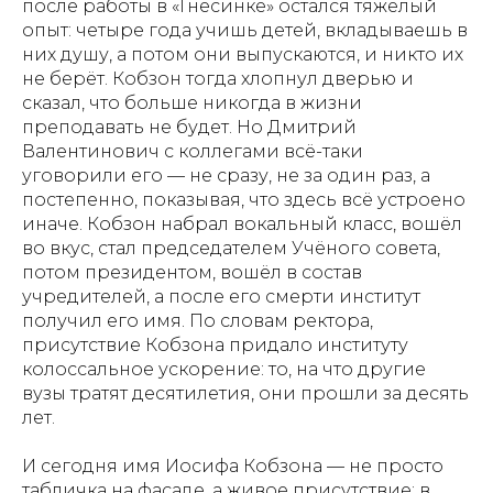
после работы в «Гнесинке» остался тяжёлый
опыт: четыре года учишь детей, вкладываешь в
них душу, а потом они выпускаются, и никто их
не берёт. Кобзон тогда хлопнул дверью и
сказал, что больше никогда в жизни
преподавать не будет. Но Дмитрий
Валентинович с коллегами всё-таки
уговорили его — не сразу, не за один раз, а
постепенно, показывая, что здесь всё устроено
иначе. Кобзон набрал вокальный класс, вошёл
во вкус, стал председателем Учёного совета,
потом президентом, вошёл в состав
учредителей, а после его смерти институт
получил его имя. По словам ректора,
присутствие Кобзона придало институту
колоссальное ускорение: то, на что другие
вузы тратят десятилетия, они прошли за десять
лет.
И сегодня имя Иосифа Кобзона — не просто
табличка на фасаде, а живое присутствие: в