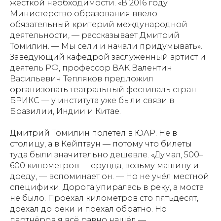
жёсткой необходимости. «В 2016 году
Министерство образования ввело
Телеграмм
Дзен
Афиша
обязательный критерий международной
деятельности, — рассказывает Дмитрий
Архив
RuTube
ОК
Томилин. — Мы сели и начали придумывать».
Заведующий кафедрой заслуженный артист и
Главная
Youtube
деятель РФ, профессор ВАК Валентин
16+
Васильевич Тепляков предложил
организовать театральный фестиваль стран
БРИКС — у института уже были связи в
Бразилии, Индии и Китае.
Дмитрий Томилин полетел в ЮАР. Не в
столицу, а в Кейптаун — потому что билеты
туда были значительно дешевле. «Думал, 500–
600 километров — ерунда, возьму машину и
доеду, — вспоминает он. — Но не учёл местной
специфики. Дорога упиралась в реку, а моста
не было. Проехал километров сто пятьдесят,
доехал до реки и поехал обратно. Но
партнёров я всё равно нашёл —