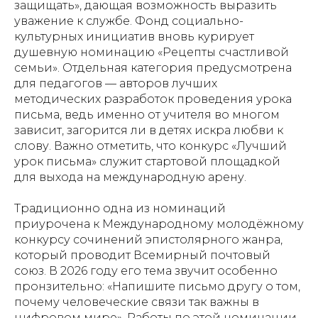
защищать», дающая возможность выразить
уважение к службе. Фонд социально-
культурных инициатив вновь курирует
душевную номинацию «Рецепты счастливой
семьи». Отдельная категория предусмотрена
для педагогов — авторов лучших
методических разработок проведения урока
письма, ведь именно от учителя во многом
зависит, загорится ли в детях искра любви к
слову. Важно отметить, что конкурс «Лучший
урок письма» служит стартовой площадкой
для выхода на международную арену.
Традиционно одна из номинаций
приурочена к Международному молодёжному
конкурсу сочинений эпистолярного жанра,
который проводит Всемирный почтовый
союз. В 2026 году его тема звучит особенно
пронзительно: «Напишите письмо другу о том,
почему человеческие связи так важны в
цифровом мире». Работы по этой номинации