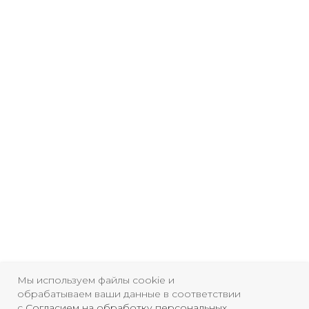
регистрации СМИ ЭЛ №
ФС77-84346 от 08.12.2022
ISSN 3033-9081
Новости
ВКонтакте
Макс
Телеграмм
Дзен
Афиша
Архив
RuTube
ОК
Главная
Youtube
16+
Мы используем файлы cookie и
обрабатываем ваши данные в соответствии
с
Согласием на обработку персональных